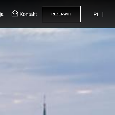
|
ja
Kontakt
PL
REZERWUJ