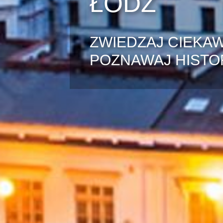
ŁÓDŹ
ZWIEDZAJ CIEKAW
POZNAWAJ HISTOR