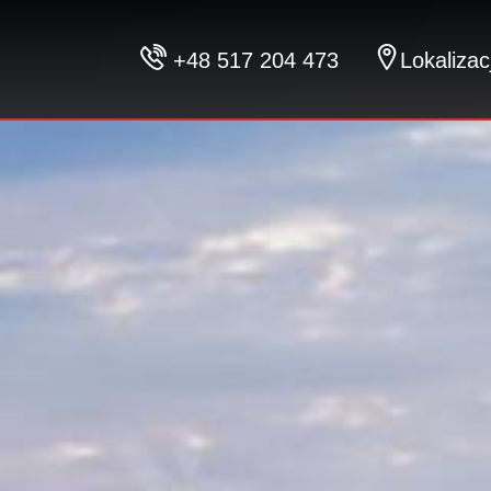
JE
ES
+48 517 204 473
Lokalizac