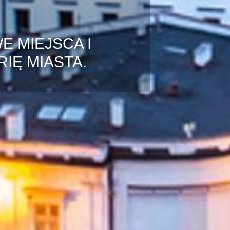
E MIEJSCA I
IĘ MIASTA.