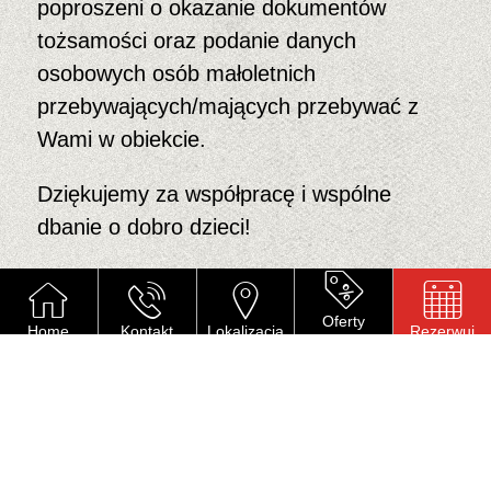
poproszeni o okazanie dokumentów
tożsamości oraz podanie danych
osobowych osób małoletnich
przebywających/mających przebywać z
Wami w obiekcie.
Dziękujemy za współpracę i wspólne
dbanie o dobro dzieci!
Podstawa prawna art. 22c ust. 3 ustawy z
dnia 13 maja 2016 roku o przeciwdziałaniu
Oferty
Home
Kontakt
Lokalizacja
Rezerwuj
specjalne
zagrożeniom przestępczością na tle
seksualnym i ochronie małoletnich.